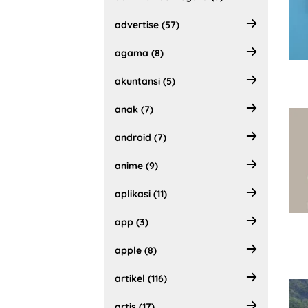
I
advertise (57)
n
agama (8)
akuntansi (5)
anak (7)
android (7)
anime (9)
aplikasi (11)
app (3)
apple (8)
artikel (116)
artis (17)