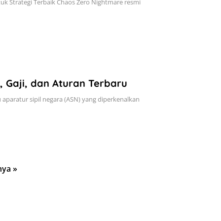
tuk Strategi Terbaik Chaos Zero Nightmare resmi
, Gaji, dan Aturan Terbaru
paratur sipil negara (ASN) yang diperkenalkan
nya »