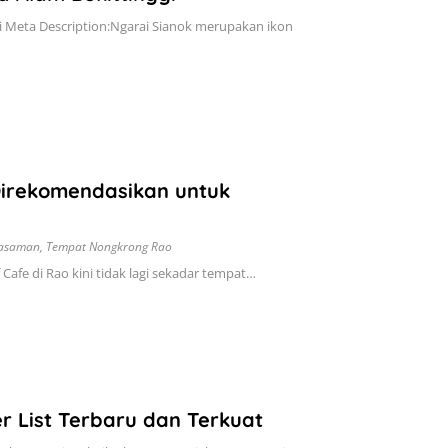
gi Meta Description:Ngarai Sianok merupakan ikon
Direkomendasikan untuk
Pasaman
,
Tempat Nongkrong Rao
Cafe di Rao kini tidak lagi sekadar tempat…
r List Terbaru dan Terkuat