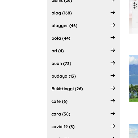
bisnis (26)
blog (168)
blogger (46)
bola (44)
bri (4)
buah (73)
budaya (13)
Bukittinggi (26)
cafe (6)
cara (38)
covid 19 (3)