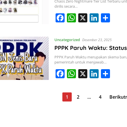
Chaos Zero Nightmare Tier List Terbaru un
o
p
n
dirilis secara…
o
p
F
W
X
Li
S
k
a
h
n
h
c
at
k
ar
Uncategorized
Desember 23, 2025
e
s
e
e
PPPK Paruh Waktu: Status
b
A
dI
PPPK Paruh Waktu merupakan skema baru a
o
p
n
pemerintah untuk menjawab…
o
p
F
W
X
Li
S
k
a
h
n
h
c
at
k
ar
ginasi
1
2
…
4
Berikut
e
s
e
e
s
b
A
dI
o
p
n