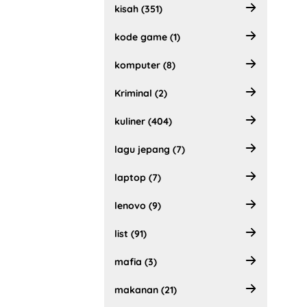
kisah (351)
kode game (1)
komputer (8)
Kriminal (2)
kuliner (404)
lagu jepang (7)
laptop (7)
lenovo (9)
list (91)
mafia (3)
makanan (21)