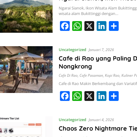
b
A
dI
Ngarai Sianok, Ikon Wisata Alam Bukitting
o
p
n
wisata alam Bukittinggi dengan…
o
p
F
W
X
Li
S
k
a
h
n
h
c
at
k
ar
Uncategorized
Januari 7, 2026
e
s
e
e
Cafe di Rao yang Paling 
b
A
dI
Nongkrong
o
p
n
Cafe Di Rao
,
Cafe Pasaman
,
Kopi Rao
,
Kuliner 
o
p
Cafe di Rao Makin Berkembang dan Variatif 
k
F
W
X
Li
S
a
h
n
h
c
at
k
ar
Uncategorized
Januari 4, 2026
e
s
e
e
Chaos Zero Nightmare Tie
b
A
dI