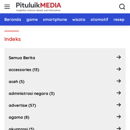
Langsung
ke
konten
Beranda
game
smartphone
wisata
otomotif
resep 
Indeks
Semua Berita
accessories (13)
aceh (5)
administrasi negara (3)
advertise (57)
agama (8)
akuntansi (5)