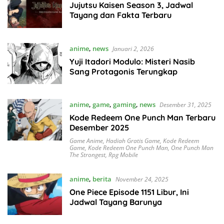
Jujutsu Kaisen Season 3, Jadwal
Tayang dan Fakta Terbaru
anime
,
news
Januari 2, 2026
Yuji Itadori Modulo: Misteri Nasib
Sang Protagonis Terungkap
anime
,
game
,
gaming
,
news
Desember 31, 2025
Kode Redeem One Punch Man Terbaru
Desember 2025
Game Anime
,
Hadiah Gratis Game
,
Kode Redeem
Game
,
Kode Redeem One Punch Man
,
One Punch Man
The Strongest
,
Rpg Mobile
anime
,
berita
November 24, 2025
One Piece Episode 1151 Libur, Ini
Jadwal Tayang Barunya