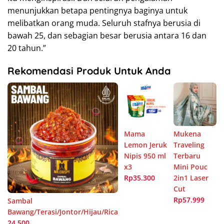
menunjukkan betapa pentingnya baginya untuk
melibatkan orang muda. Seluruh stafnya berusia di
bawah 25, dan sebagian besar berusia antara 16 dan
20 tahun.”
Rekomendasi Produk Untuk Anda
Mama
Mukena
Lemon Jeruk
Traveling
Nipis 950 ml
Terbaru
x3
Mini Pouc
Rp35.300
2in1 Laser
Cut
Rp57.999
Sambal
Bawang/Terasi/Jontor/Hijau/Rica
24.500