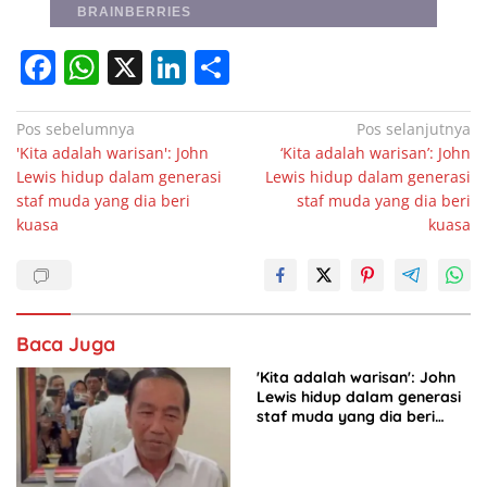
F
W
X
Li
S
a
h
n
h
c
at
k
ar
Navigasi
Pos sebelumnya
Pos selanjutnya
'Kita adalah warisan': John
‘Kita adalah warisan’: John
pos
e
s
e
e
Lewis hidup dalam generasi
Lewis hidup dalam generasi
b
A
dI
staf muda yang dia beri
staf muda yang dia beri
kuasa
kuasa
o
p
n
o
p
k
Baca Juga
'Kita adalah warisan': John
Lewis hidup dalam generasi
staf muda yang dia beri
kuasa