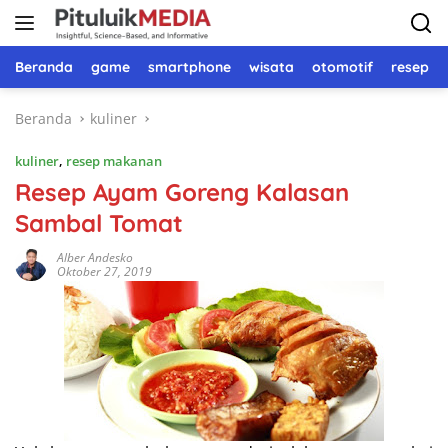
Langsung
ke
konten
Beranda
game
smartphone
wisata
otomotif
resep 
Beranda
kuliner
kuliner
,
resep makanan
Resep Ayam Goreng Kalasan
Sambal Tomat
Alber Andesko
Oktober 27, 2019