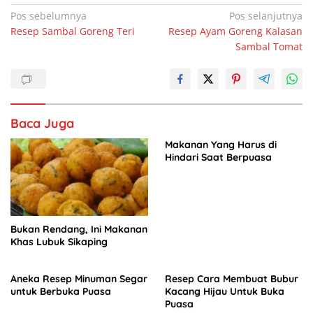
o
p
n
Navigasi
Pos sebelumnya
Pos selanjutnya
Resep Sambal Goreng Teri
Resep Ayam Goreng Kalasan
o
p
pos
Sambal Tomat
k
Baca Juga
Makanan Yang Harus di
Hindari Saat Berpuasa
Bukan Rendang, Ini Makanan
Khas Lubuk Sikaping
Aneka Resep Minuman Segar
Resep Cara Membuat Bubur
untuk Berbuka Puasa
Kacang Hijau Untuk Buka
Puasa