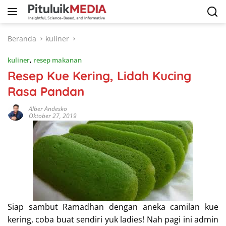
Langsung
ke
konten
Beranda
kuliner
kuliner
,
resep makanan
Resep Kue Kering, Lidah Kucing
Rasa Pandan
Alber Andesko
Oktober 27, 2019
Siap sambut Ramadhan dengan aneka camilan kue
kering, coba buat sendiri yuk ladies! Nah pagi ini admin