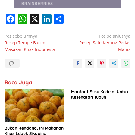
F
W
X
Li
S
a
h
n
h
c
at
k
ar
Navigasi
Pos sebelumnya
Pos selanjutnya
Resep Tempe Bacem
Resep Sate Kerang Pedas
pos
e
s
e
e
Masakan Khas Indonesia
Manis
b
A
dI
o
p
n
o
p
Baca Juga
k
Manfaat Susu Kedelai Untuk
Kesehatan Tubuh
Bukan Rendang, Ini Makanan
Khas Lubuk Sikaping