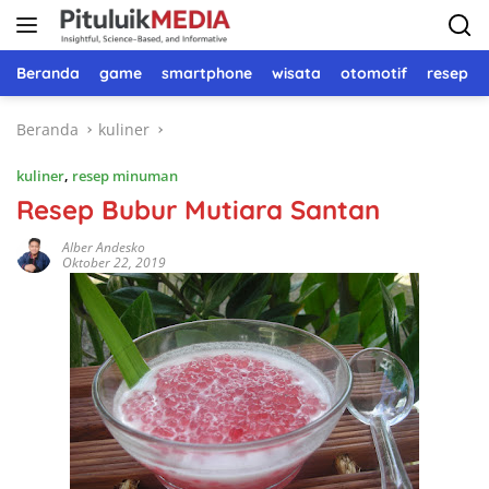
Langsung
ke
konten
Beranda
game
smartphone
wisata
otomotif
resep 
Beranda
kuliner
kuliner
,
resep minuman
Resep Bubur Mutiara Santan
Alber Andesko
Oktober 22, 2019