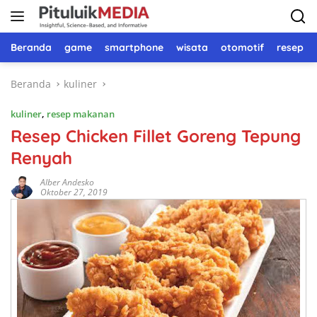
Langsung
ke
konten
Beranda
game
smartphone
wisata
otomotif
resep 
Beranda
kuliner
kuliner
,
resep makanan
Resep Chicken Fillet Goreng Tepung
Renyah
Alber Andesko
Oktober 27, 2019