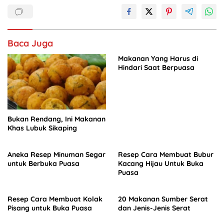
b
A
dI
o
p
n
o
p
Baca Juga
k
Makanan Yang Harus di
Hindari Saat Berpuasa
Bukan Rendang, Ini Makanan
Khas Lubuk Sikaping
Aneka Resep Minuman Segar
Resep Cara Membuat Bubur
untuk Berbuka Puasa
Kacang Hijau Untuk Buka
Puasa
Resep Cara Membuat Kolak
20 Makanan Sumber Serat
Pisang untuk Buka Puasa
dan Jenis-Jenis Serat