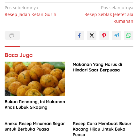
c
at
k
ar
Navigasi
Pos sebelumnya
Pos selanjutnya
Resep Jadah Ketan Gurih
Resep Seblak Jeletet ala
pos
e
s
e
e
Rumahan
b
A
dI
o
p
n
o
p
Baca Juga
k
Makanan Yang Harus di
Hindari Saat Berpuasa
Bukan Rendang, Ini Makanan
Khas Lubuk Sikaping
Aneka Resep Minuman Segar
Resep Cara Membuat Bubur
untuk Berbuka Puasa
Kacang Hijau Untuk Buka
Puasa