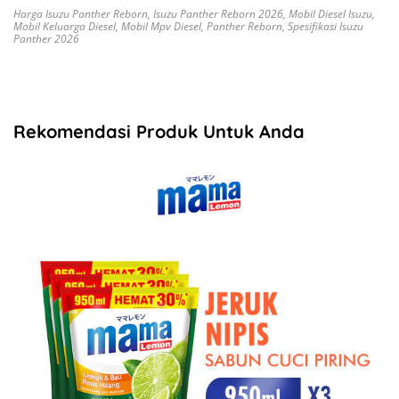
Harga Isuzu Panther Reborn
,
Isuzu Panther Reborn 2026
,
Mobil Diesel Isuzu
,
Mobil Keluarga Diesel
,
Mobil Mpv Diesel
,
Panther Reborn
,
Spesifikasi Isuzu
Panther 2026
Rekomendasi Produk Untuk Anda